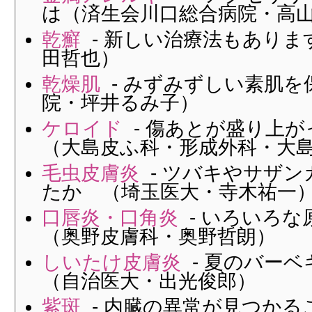
は（済生会川口総合病院・高
乾癬
- 新しい治療法もありま
田哲也）
乾燥肌
- みずみずしい素肌を
院・坪井るみ子）
ケロイド
- 傷あとが盛り上
（大島皮ふ科・形成外科・大
毛虫皮膚炎
- ツバキやサザン
たか （埼玉医大・寺木祐一
口唇炎・口角炎
- いろいろ
（奥野皮膚科・奥野哲朗）
しいたけ皮膚炎
- 夏のバー
（自治医大・出光俊郎）
紫斑
- 内臓の異常が見つかる