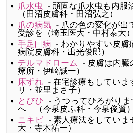
爪水虫
- 頑固な爪水虫も内
（田沼皮膚科・田沼弘之）
爪の病気
- 爪の色の変化が出
受診を（埼玉医大・中村泰大
手足口病
- わかりやすい皮膚
病院皮膚科・出光俊郎）
デルマドローム
- 皮膚は内
療所・伊崎誠一）
床ずれ
- 在宅診療もしていま
リ・並里まさ子）
とびひ
- うつってひろがり
へ （今泉皮ふ科・今泉俊資
ニキビ
- 素人療法をしていま
大・寺木祐一）