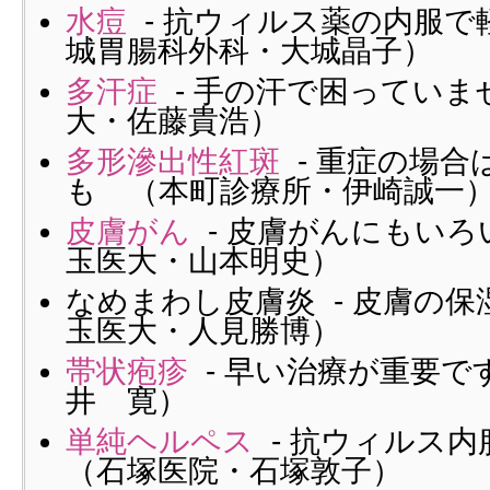
水痘
- 抗ウィルス薬の内服で
城胃腸科外科・大城晶子）
多汗症
- 手の汗で困っていま
大・佐藤貴浩）
多形滲出性紅斑
- 重症の場合
も （本町診療所・伊崎誠一
皮膚がん
- 皮膚がんにもい
玉医大・山本明史）
なめまわし皮膚炎 - 皮膚の
玉医大・人見勝博）
帯状疱疹
- 早い治療が重要で
井 寛）
単純ヘルペス
- 抗ウィルス
（石塚医院・石塚敦子）