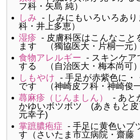
フ科・矢島 純）
しみ
- しみにもいろいろあり
科・井上多恵）
湿疹
- 皮膚科医はこんなこと
ます （獨協医大・片桐一元
食物アレルギー
- スキンケ
する （自治医大・梅本尚可
しもやけ
- 手足が赤紫色に
です （神崎皮フ科・神崎俊
蕁麻疹（じんましん）
- あ
かゆいボツボツ (あきもと
元幸子)
掌蹠膿疱症
- 手足に黄色いブ
す（さいたま市立病院・齋藤