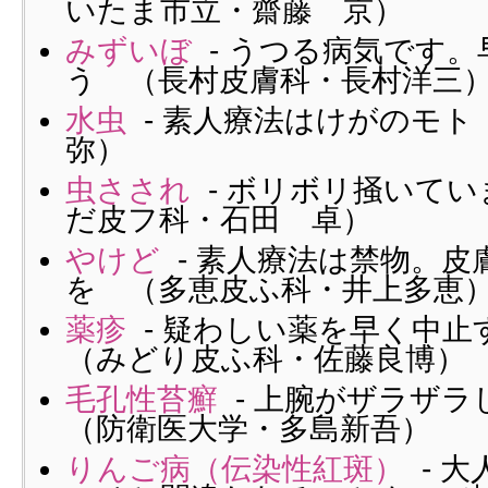
いたま市立・齋藤 京）
みずいぼ
- うつる病気です
う （長村皮膚科・長村洋三
水虫
- 素人療法はけがのモ
弥）
虫さされ
- ボリボリ掻いて
だ皮フ科・石田 卓）
やけど
- 素人療法は禁物。皮
を （多恵皮ふ科・井上多恵
薬疹
- 疑わしい薬を早く中
（みどり皮ふ科・佐藤良博）
毛孔性苔癬
- 上腕がザラザ
（防衛医大学・多島新吾）
りんご病（伝染性紅斑）
- 