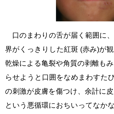
口のまわりの舌が届く範囲に、
界がくっきりした紅斑 (赤み)が
乾燥による亀裂や角質の剥離もみ
らせようと口囲をなめまわすた
の刺激が皮膚を傷つけ、余計に皮
という悪循環におちいってなか