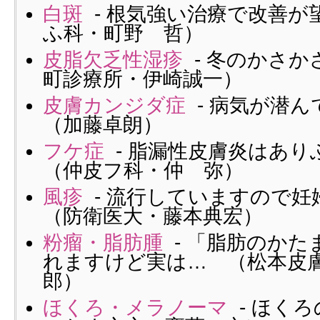
白斑
- 根気強い治療で改善が
ふ科・町野 哲）
皮脂欠乏性湿疹
- 冬のかさか
町診療所・伊崎誠一）
皮膚カンジダ症
- 病気が潜
（加藤卓朗）
フケ症
- 脂漏性皮膚炎はあ
（仲皮フ科・仲 弥）
風疹
- 流行していますので
（防衛医大・藤本典宏）
粉瘤・脂肪腫
- 「脂肪のかた
れますけど実は… （松本皮
郎）
ほくろ・メラノーマ
- ほく