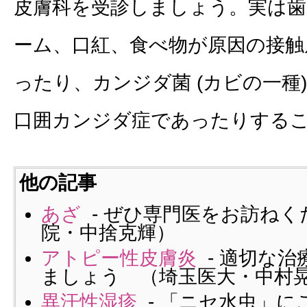
皮膚科を受診しましょう。実は
ーム、口紅、食べ物が原因の接触皮
ったり、カンジダ菌 (カビの一種
口囲カンジダ症であったりする
他の記事
あざ
- ぜひ専門医をお訪ねく
院・中捨克輝）
アトピー性皮膚炎
- 適切な
ましょう （埼玉医大・中村
異汗性湿疹
- 「ニセ水虫」に