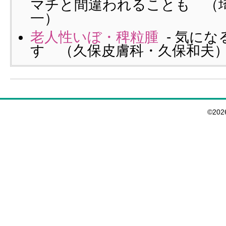
マチと間違われることも （
一）
老人性いぼ・稗粒腫
- 気に
す （久保皮膚科・久保和夫
©20