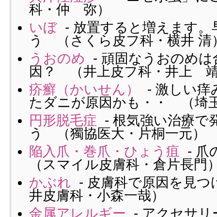
科・仲 弥）
いぼ
- 放置すると増えます。
う （さくら皮フ科・横井 清
うおのめ
- 頑固なうおのめ
因？ （井上皮フ科・井上 
疥癬（かいせん）
- 激しい
たダニが原因かも・・ （埼
円形脱毛症
- 根気強い治療で
う （獨協医大・片桐一元）
陥入爪・巻爪・ひょう疽
- 
（スマイル皮膚科・倉片長門
かぶれ
- 皮膚科で原因を見つ
井皮膚科・小森一哉）
金属アレルギー
- アクセサ