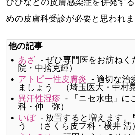
びひなどの皮膚感染症を併発す
めの皮膚科受診が必要と思われま
他の記事
あざ
- ぜひ専門医をお訪ねく
院・中捨克輝）
アトピー性皮膚炎
- 適切な
ましょう （埼玉医大・中村
異汗性湿疹
- 「ニセ水虫」に
科・仲 弥）
いぼ
- 放置すると増えます。
う （さくら皮フ科・横井 清