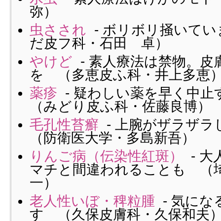
弥）
虫さされ
- ボリボリ掻いて
だ皮フ科・石田 卓）
やけど
- 素人療法は禁物。皮
を （多恵皮ふ科・井上多恵
薬疹
- 疑わしい薬を早く中
（みどり皮ふ科・佐藤良博）
毛孔性苔癬
- 上腕がザラザ
（防衛医大学・多島新吾）
りんご病（伝染性紅斑）
- 
マチと間違われることも （
一）
老人性いぼ・稗粒腫
- 気に
す （久保皮膚科・久保和夫