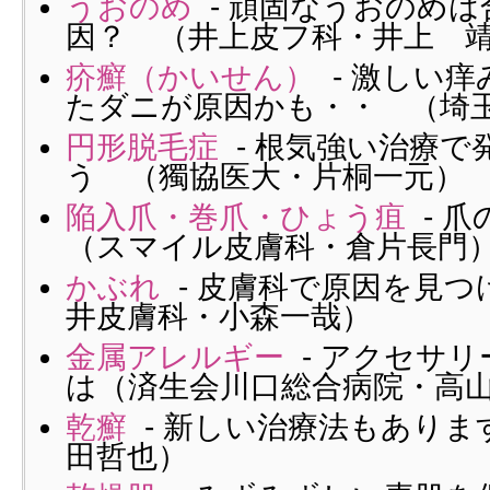
うおのめ
- 頑固なうおのめ
因？ （井上皮フ科・井上 
疥癬（かいせん）
- 激しい
たダニが原因かも・・ （埼
円形脱毛症
- 根気強い治療で
う （獨協医大・片桐一元）
陥入爪・巻爪・ひょう疽
- 
（スマイル皮膚科・倉片長門
かぶれ
- 皮膚科で原因を見つ
井皮膚科・小森一哉）
金属アレルギー
- アクセサ
は（済生会川口総合病院・高
乾癬
- 新しい治療法もありま
田哲也）