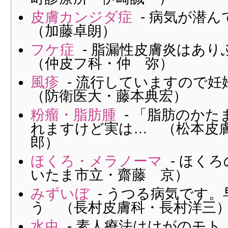
皮膚カンジダ症
- 病気が潜
（加藤卓朗）
フケ症
- 脂漏性皮膚炎はあ
（仲皮フ科・仲 弥）
風疹
- 流行していますので
（防衛医大・藤本典宏）
粉瘤・脂肪腫
- 「脂肪のかた
れますけど実は… （松本皮
郎）
ほくろ・メラノーマ
- ほく
いたま市立・齋藤 京）
みずいぼ
- うつる病気です
う （長村皮膚科・長村洋三
水虫
- 素人療法はけがのモ