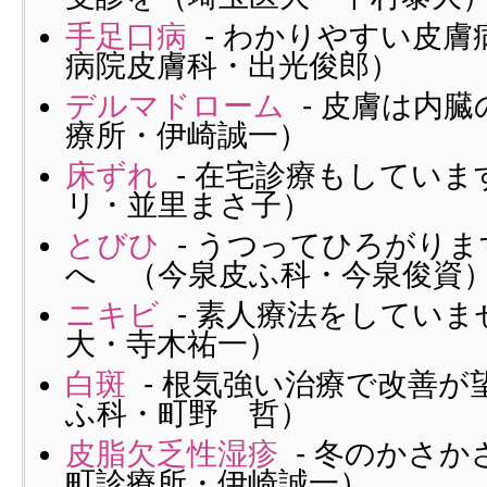
手足口病
- わかりやすい皮膚
病院皮膚科・出光俊郎）
デルマドローム
- 皮膚は内
療所・伊崎誠一）
床ずれ
- 在宅診療もしていま
リ・並里まさ子）
とびひ
- うつってひろがり
へ （今泉皮ふ科・今泉俊資
ニキビ
- 素人療法をしていま
大・寺木祐一）
白斑
- 根気強い治療で改善が
ふ科・町野 哲）
皮脂欠乏性湿疹
- 冬のかさか
町診療所・伊崎誠一）