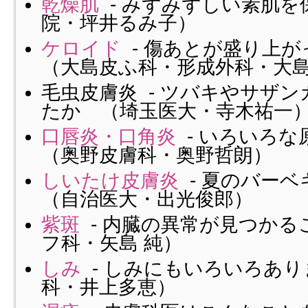
乾燥肌
- みずみずしい素肌を
院・坪井るみ子）
ケロイド
- 傷あとが盛り上
（大島皮ふ科・形成外科・大
毛虫皮膚炎 - ツバキやサザ
たか （埼玉医大・寺木祐一
口唇炎・口角炎
- いろいろ
（奥野皮膚科・奥野哲朗）
しいたけ皮膚炎
- 夏のバー
（自治医大・出光俊郎）
紫斑
- 内臓の異常が見つかる
フ科・矢島 純）
しみ
- しみにもいろいろあり
科・井上多恵）