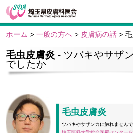
ホーム
>
一般の方へ
>
皮膚病の話
>
毛
毛虫皮膚炎
- ツバキやサザ
でしたか
毛虫皮膚炎
ツバキやサザンカに触れませんで
埼玉医科大学総合医療センター皮