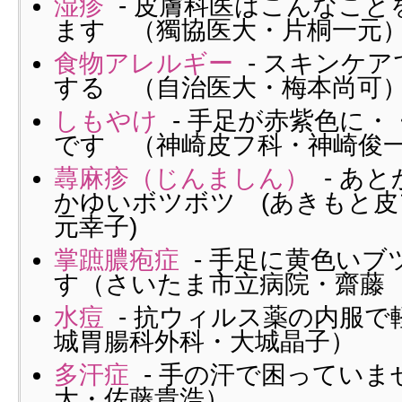
湿疹
- 皮膚科医はこんなこと
ます （獨協医大・片桐一元
食物アレルギー
- スキンケ
する （自治医大・梅本尚可
しもやけ
- 手足が赤紫色に
です （神崎皮フ科・神崎俊
蕁麻疹（じんましん）
- あ
かゆいボツボツ (あきもと
元幸子)
掌蹠膿疱症
- 手足に黄色いブ
す（さいたま市立病院・齋藤
水痘
- 抗ウィルス薬の内服で
城胃腸科外科・大城晶子）
多汗症
- 手の汗で困っていま
大・佐藤貴浩）