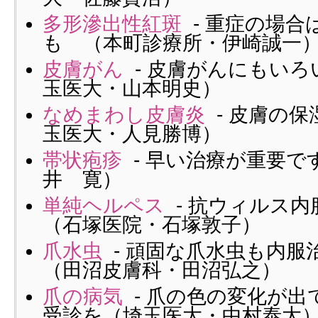
多形滲出性紅斑
- 重症の場合
も （本町診療所・伊崎誠一
皮膚がん
- 皮膚がんにもい
玉医大・山本明史）
なめまわし皮膚炎
- 皮膚の
玉医大・人見勝博）
帯状疱疹
- 早い治療が重要で
井 寛）
単純ヘルペス
- 抗ウィルス
（石塚医院・石塚敦子）
爪水虫
- 頑固な爪水虫も内
（田沼皮膚科・田沼弘之）
爪の病気
- 爪の色の変化が出
受診を（埼玉医大・中村泰大