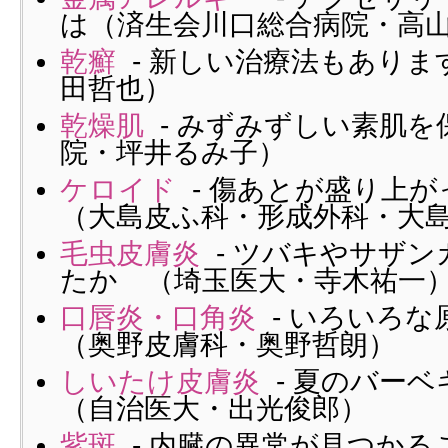
は（済生会川口総合病院・高
乾癬
- 新しい治療法もありま
田哲也）
乾燥肌
- みずみずしい素肌を
院・坪井るみ子）
ケロイド
- 傷あとが盛り上
（大島皮ふ科・形成外科・大
毛虫皮膚炎
- ツバキやサザン
たか （埼玉医大・寺木祐一
口唇炎・口角炎
- いろいろ
（奥野皮膚科・奥野哲朗）
しいたけ皮膚炎
- 夏のバー
（自治医大・出光俊郎）
紫斑
- 内臓の異常が見つかる