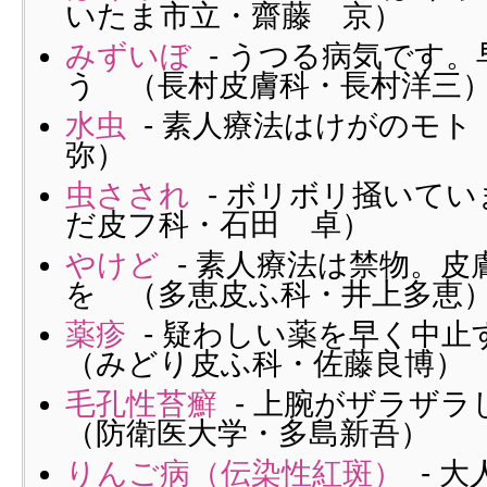
いたま市立・齋藤 京）
みずいぼ
- うつる病気です
う （長村皮膚科・長村洋三
水虫
- 素人療法はけがのモ
弥）
虫さされ
- ボリボリ掻いて
だ皮フ科・石田 卓）
やけど
- 素人療法は禁物。皮
を （多恵皮ふ科・井上多恵
薬疹
- 疑わしい薬を早く中
（みどり皮ふ科・佐藤良博）
毛孔性苔癬
- 上腕がザラザ
（防衛医大学・多島新吾）
りんご病（伝染性紅斑）
- 