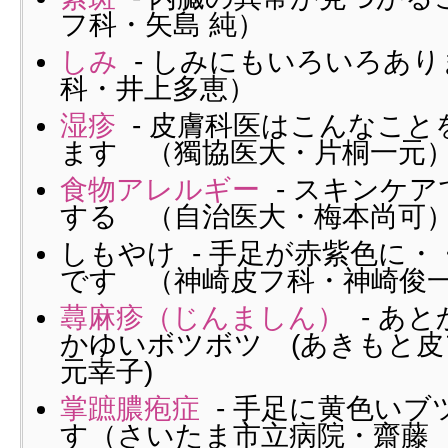
フ科・矢島 純）
しみ
- しみにもいろいろあり
科・井上多恵）
湿疹
- 皮膚科医はこんなこと
ます （獨協医大・片桐一元
食物アレルギー
- スキンケ
する （自治医大・梅本尚可
しもやけ - 手足が赤紫色に
です （神崎皮フ科・神崎俊
蕁麻疹（じんましん）
- あ
かゆいボツボツ (あきもと
元幸子)
掌蹠膿疱症
- 手足に黄色いブ
す（さいたま市立病院・齋藤