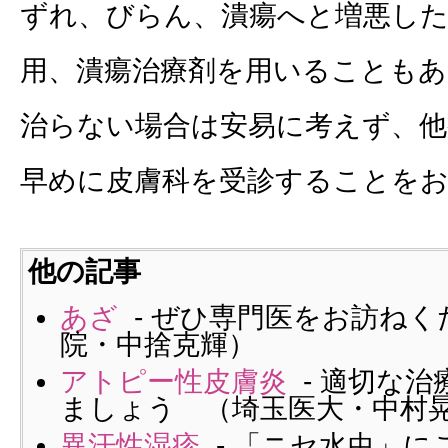
ずれ、びらん、潰瘍へと増悪した
用、潰瘍治療剤を用いることもあ
治らない場合は安易に考えず、他
早めに皮膚科を受診することを
他の記事
あざ
- ぜひ専門医をお訪ねく
院・中捨克輝）
アトピー性皮膚炎
- 適切な
ましょう （埼玉医大・中村
異汗性湿疹
- 「ニセ水虫」に