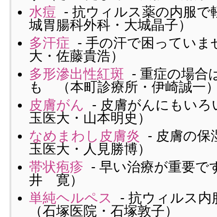
水痘
- 抗ウィルス薬の内服で
城胃腸科外科・大城晶子）
多汗症
- 手の汗で困っていま
大・佐藤貴浩）
多形滲出性紅斑
- 重症の場合
も （本町診療所・伊崎誠一
皮膚がん
- 皮膚がんにもい
玉医大・山本明史）
なめまわし皮膚炎
- 皮膚の
玉医大・人見勝博）
帯状疱疹
- 早い治療が重要で
井 寛）
単純ヘルペス
- 抗ウィルス
（石塚医院・石塚敦子）