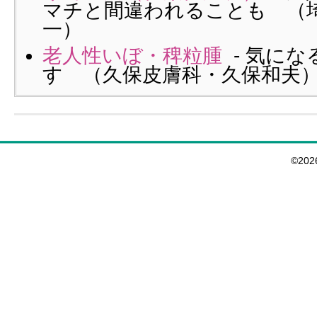
マチと間違われることも （
一）
老人性いぼ・稗粒腫
- 気に
す （久保皮膚科・久保和夫
©20