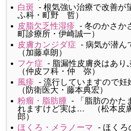
白斑
- 根気強い治療で改善が
ふ科・町野 哲）
皮脂欠乏性湿疹
- 冬のかさか
町診療所・伊崎誠一）
皮膚カンジダ症
- 病気が潜
（加藤卓朗）
フケ症
- 脂漏性皮膚炎はあ
（仲皮フ科・仲 弥）
風疹
- 流行していますので
（防衛医大・藤本典宏）
粉瘤・脂肪腫
- 「脂肪のかた
れますけど実は… （松本皮
郎）
ほくろ・メラノーマ
- ほく