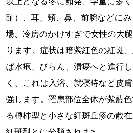
以上となる冬に頻発、学童に多く
趾）、耳、頬、鼻、前腕などにみ
場、冷房のかけすぎで女性の大腿
ります。症状は暗紫紅色の紅斑、
ば水疱、びらん、潰瘍へと進行
く、これは入浴、就寝時など皮膚
強します。罹患部位全体が紫藍色
る樽柿型と小さな紅斑丘疹の散在
紅斑型とに分類されます。