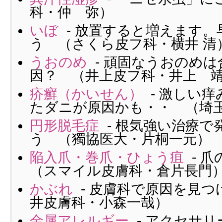
科・仲 弥）
いぼ
- 放置すると増えます。
う （さくら皮フ科・横井 清
うおのめ
- 頑固なうおのめ
因？ （井上皮フ科・井上 
疥癬（かいせん）
- 激しい
たダニが原因かも・・ （埼
円形脱毛症
- 根気強い治療で
う （獨協医大・片桐一元）
陥入爪・巻爪・ひょう疽
- 
（スマイル皮膚科・倉片長門
かぶれ
- 皮膚科で原因を見つ
井皮膚科・小森一哉）
金属アレルギー
- アクセサ