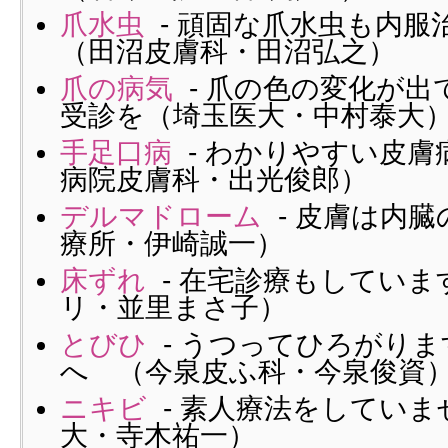
爪水虫
- 頑固な爪水虫も内
（田沼皮膚科・田沼弘之）
爪の病気
- 爪の色の変化が出
受診を（埼玉医大・中村泰大
手足口病
- わかりやすい皮膚
病院皮膚科・出光俊郎）
デルマドローム
- 皮膚は内
療所・伊崎誠一）
床ずれ
- 在宅診療もしていま
リ・並里まさ子）
とびひ
- うつってひろがり
へ （今泉皮ふ科・今泉俊資
ニキビ
- 素人療法をしていま
大・寺木祐一）