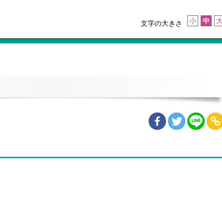
小
中
文字の大きさ