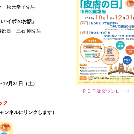
ク 秋元幸子先生
い‘イボ’のお話
」
部長 三石 剛先生
～12月31日（土）
ＰＤＦ版ダウンロード
ック
eチャンネルにリンクします）