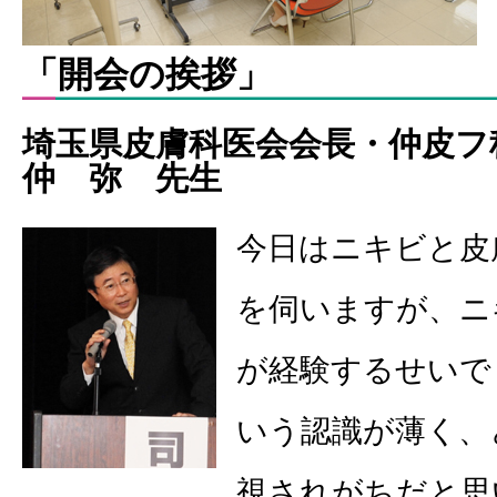
「開会の挨拶」
埼玉県皮膚科医会会長・仲皮
仲 弥 先生
今日はニキビと皮
を伺いますが、ニ
が経験するせいで
いう認識が薄く、
視されがちだと思